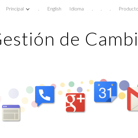
Principal
.
English
Idioma
.
.
.
Product
ip to main content
Skip to navigat
estión de Camb