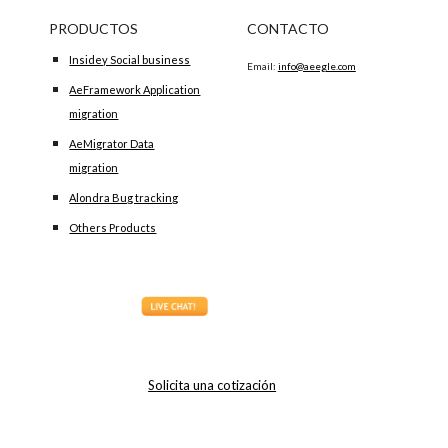
PRODUCTOS
CONTACTO
Insidey Social business
Email:
info@aeegle.com
AeFramework Application
migration
AeMigrator Data
migration
Alondra Bug tracking
Others Products
Solicita una cotización