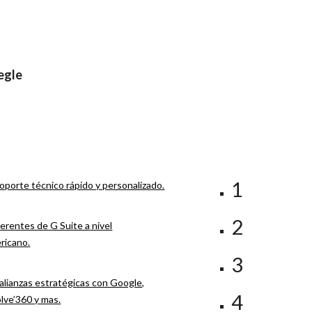
egle
1
oporte técnico rápido y personalizado.
2
erentes de G Suite a nivel
ricano.
3
lianzas estratégicas con Google,
4
ve’360 y mas.