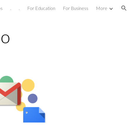
os
.
.
For Education
For Business
More
ion
io