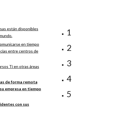
sas están disponibles
1
 mundo.
omunicarse en tiempo
2
ancias entre centros de
3
rsos Ti en otras áreas
4
tas de forma remota
e su empresa en tiempo
5
identes con sus