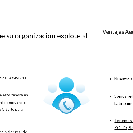
Ventajas Ae
e su organización explote al
organización, es
Nuestro s
e esto tendrá en
Somos ref
definiremos una
Latinoame
 G Suite para
Tenemos a
ZOHO, Sol
el valor real de