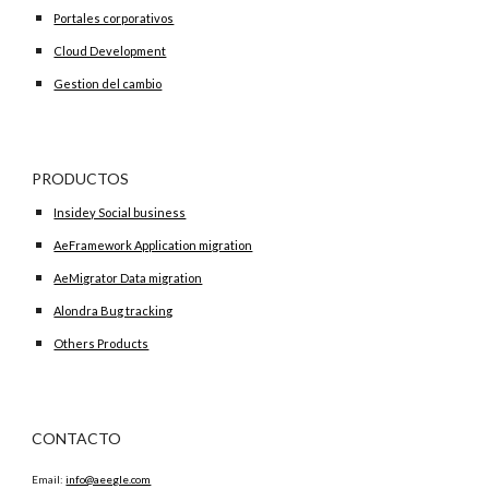
Portales corporativos
Cloud Development
Gestion del cambio
PRODUCTOS
Insidey Social business
AeFramework Application migration
AeMigrator Data migration
Alondra Bug tracking
Others Products
CONTACTO
Email:
info@aeegle.com