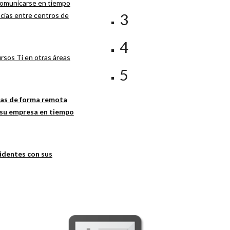
omunicarse en tiempo
3
ancias entre centros de
4
rsos Ti en otras áreas
5
tas de forma remota
e su empresa en tiempo
identes con sus