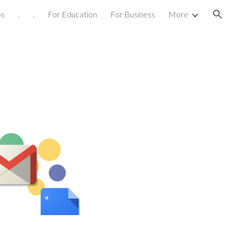
os
.
.
For Education
For Business
More
ion