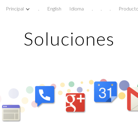
Principal
.
English
Idioma
.
.
.
Product
ip to main content
Skip to navigat
Soluciones