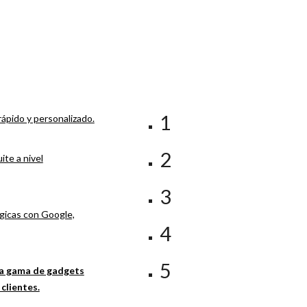
1
ápido y personalizado.
2
te a nivel
3
gicas con Google,
4
5
a gama de gadgets
clientes.