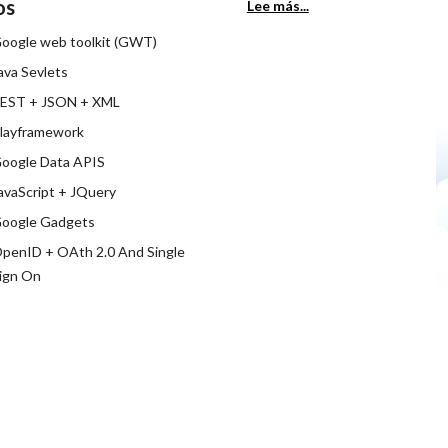
os
Lee más...
oogle web toolkit (GWT)
ava Sevlets
EST + JSON + XML
layframework
oogle Data APIS
avaScript + JQuery
oogle Gadgets
penID + OAth 2.0 And Single
ign On